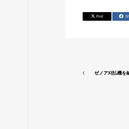
Post
S
ゼノア刈払機を