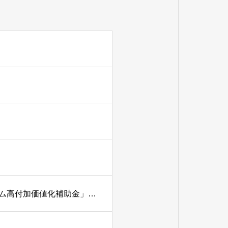
【静岡市のお茶農家さんへ】「お茶ツーリズム体験プログラム高付加価値化補助金」の募集が始まりました！