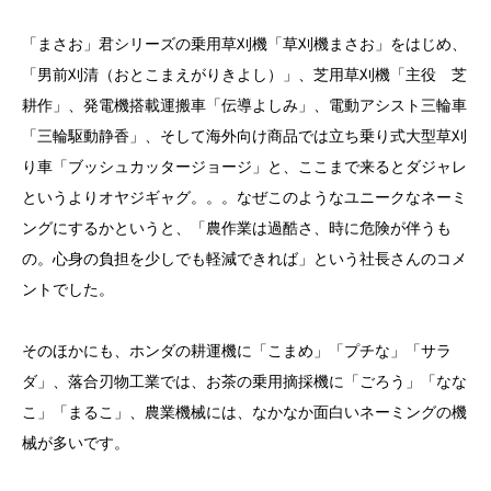
「まさお」君シリーズの乗用草刈機「草刈機まさお」をはじめ、
「男前刈清（おとこまえがりきよし）」、芝用草刈機「主役 芝
耕作」、発電機搭載運搬車「伝導よしみ」、電動アシスト三輪車
「三輪駆動静香」、そして海外向け商品では立ち乗り式大型草刈
り車「ブッシュカッタージョージ」と、ここまで来るとダジャレ
というよりオヤジギャグ。。。なぜこのようなユニークなネーミ
ングにするかというと、「農作業は過酷さ、時に危険が伴うも
の。心身の負担を少しでも軽減できれば」という社長さんのコメ
ントでした。
そのほかにも、ホンダの耕運機に「こまめ」「プチな」「サラ
ダ」、落合刃物工業では、お茶の乗用摘採機に「ごろう」「なな
こ」「まるこ」、農業機械には、なかなか面白いネーミングの機
械が多いです。