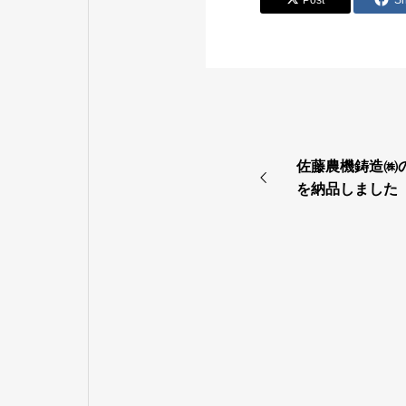
Post
S
佐藤農機鋳造㈱の
を納品しました