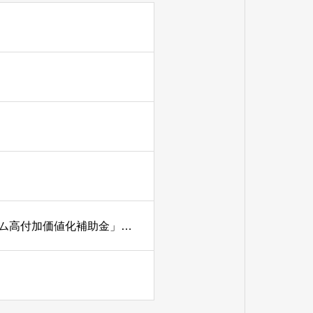
【静岡市のお茶農家さんへ】「お茶ツーリズム体験プログラム高付加価値化補助金」の募集が始まりました！