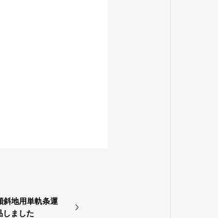
傾斜地用単軌条運
納品しました