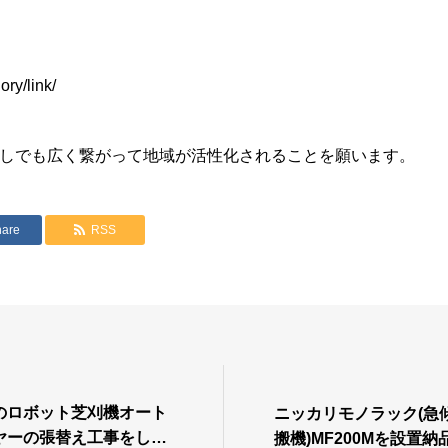
ry/link/
しでも広く繋がって地域が活性化されることを願います。
hare
RSS
のロボット芝刈機オート
ニッカリモノラック(急
ヤーの張替え工事をしま
搬機)MF200Mを設置