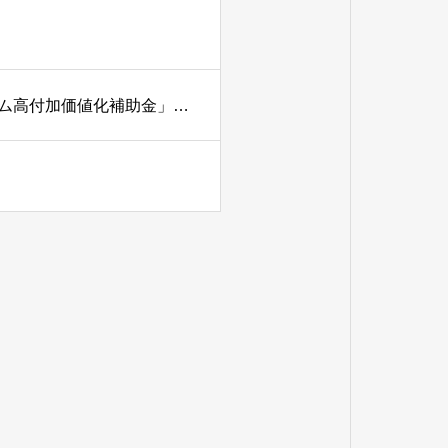
【静岡市のお茶農家さんへ】「お茶ツーリズム体験プログラム高付加価値化補助金」の募集が始まりました！