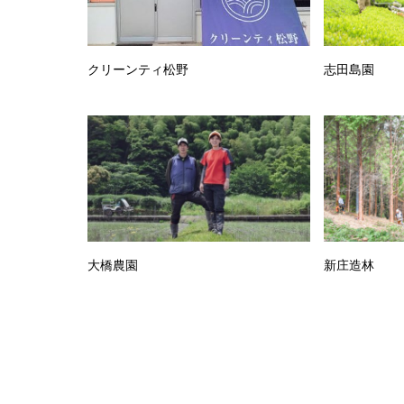
クリーンティ松野
志田島園
大橋農園
新庄造林