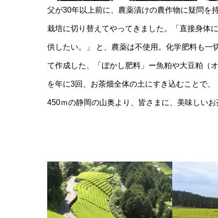
父が30年以上前に、農薬漬けの農作物に疑問を
栽培に切り替えてやってきました。「直接身体
供したい。」 と、農薬は不使用。化学肥料も一
て作成した、「ぼかし肥料」ー魚粕や大豆粕（
を年に3回、お茶畑全体の土にすき込むことで、
450ｍの静岡の山奥より、皆さまに、美味しい
いはち